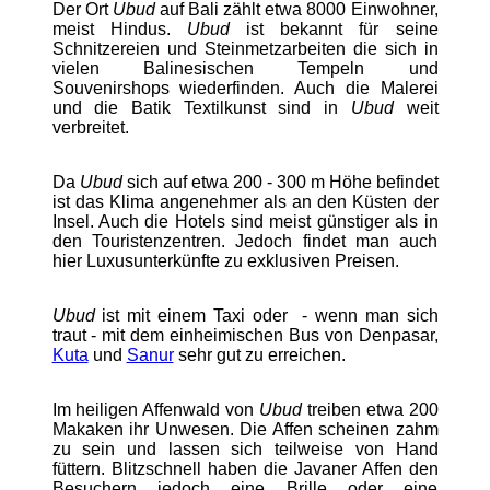
Der Ort
Ubud
auf Bali zählt etwa 8000 Einwohner,
meist Hindus.
Ubud
ist bekannt für seine
Schnitzereien und Steinmetzarbeiten die sich in
vielen Balinesischen Tempeln und
Souvenirshops wiederfinden. Auch die Malerei
und die Batik Textilkunst sind in
Ubud
weit
verbreitet.
Da
Ubud
sich auf etwa 200 - 300 m Höhe befindet
ist das Klima angenehmer als an den Küsten der
Insel. Auch die Hotels sind meist günstiger als in
den Touristenzentren. Jedoch findet man auch
hier Luxusunterkünfte zu exklusiven Preisen.
Ubud
ist mit einem Taxi oder - wenn man sich
traut - mit dem einheimischen Bus von Denpasar,
Kuta
und
Sanur
sehr gut zu erreichen.
Im heiligen Affenwald von
Ubud
treiben etwa 200
Makaken ihr Unwesen. Die Affen scheinen zahm
zu sein und lassen sich teilweise von Hand
füttern. Blitzschnell haben die Javaner Affen den
Besuchern jedoch eine Brille oder eine