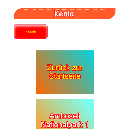
≡ Menü